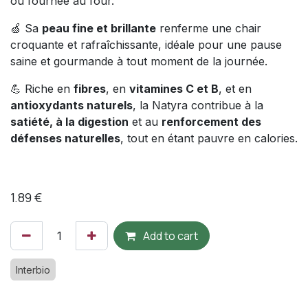
ou fournée au four.
🍏 Sa
peau fine et brillante
renferme une chair
croquante et rafraîchissante, idéale pour une pause
saine et gourmande à tout moment de la journée.
💪 Riche en
fibres
, en
vitamines C et B
, et en
antioxydants naturels
, la Natyra contribue à la
satiété, à la digestion
et au
renforcement des
défenses naturelles
, tout en étant pauvre en calories.
1.89
€
Add to cart
Interbio