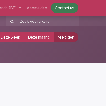
Contact us
ands (BE)
Aanmelden
Deze week
Deze maand
Alle tijden