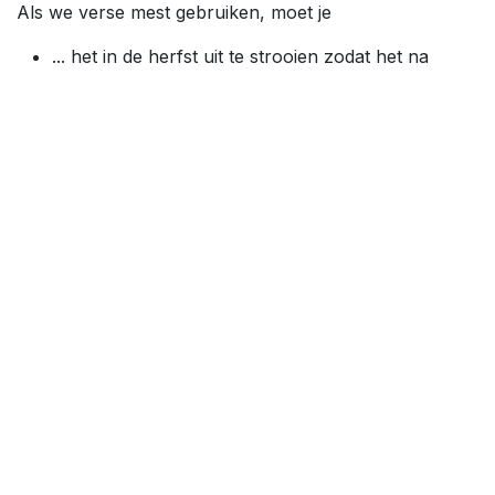
Als we verse mest gebruiken, moet je
... het in de herfst uit te strooien zodat het na
enkele weken op natuurlijke wijze kan verteren
door contact met de lucht.
... het niet begraven om de eerder genoemde
sanitaire redenen.
... het vooral niet onder de voet van reeds
gevestigde planten plaatsen om te voorkomen dat
de wortels verbranden.
Als we composteerbare mest gebruiken, kunnen we
deze in het voorjaar eind maart verspreiden.
"Poeh! Ik heb spruitjes achtergelaten met veel mest
eromheen zodat ze nog wat kunnen groeien!"
Hoe gebruik je mest?
Als het vers is, heeft de mest zuurstof nodig om te