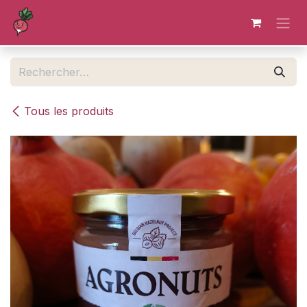
Se rendre au contenu
Tous les produits