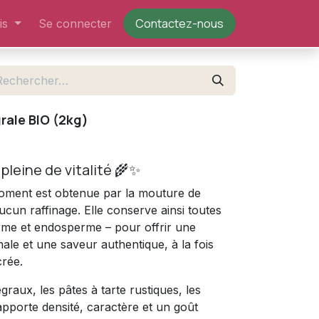
Contactez-nous​
is
Se connecter
rale BIO (2kg)
pleine de vitalité 🌾✨
froment est obtenue par la mouture de
 aucun raffinage. Elle conserve ainsi toutes
erme et endosperme – pour offrir une
male et une saveur authentique, à la fois
rée.
égraux, les pâtes à tarte rustiques, les
 apporte densité, caractère et un goût