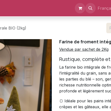
Événements
Documents
A propos
França
rale BIO (2kg)
Farine de froment intég
Vendue par sachet de 2Kg
Rustique, complète et 
La farine bio intégrale de 
l’intégralité du grain, sans
les parties du blé – son, g
richesse nutritionnelle opti
profonde et légèrement suc
🍞 Idéale pour les pains int
crêpes et les gâteaux, elle