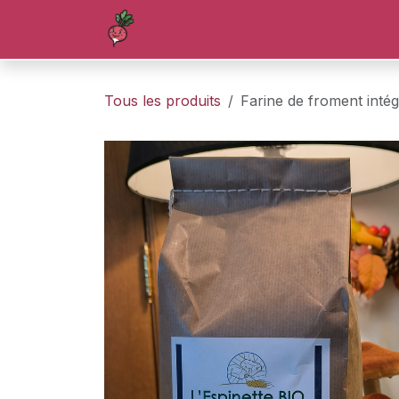
Se rendre au contenu
Accueil
Boutique
Blog
Forum
Tous les produits
Farine de froment intég