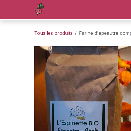
Se rendre au contenu
Accueil
Boutique
Blog
Forum
Tous les produits
Farine d'épeautre comp