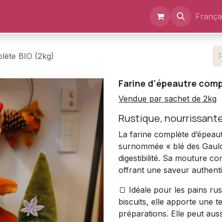
Événements
Documents
A propos
França
lète BIO (2kg)
Farine d'épeautre comp
Vendue par sachet de 2kg
Rustique, nourrissante
La farine complète d’épeaut
surnommée « blé des Gauloi
digestibilité. Sa mouture c
offrant une saveur authenti
🍞 Idéale pour les pains rus
biscuits, elle apporte une 
préparations. Elle peut aus