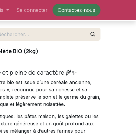
Contactez-nous​
is
Se connecter
lète BIO (2kg)
 et pleine de caractère 🌾✨
re bio est issue d’une céréale ancienne,
s », reconnue pour sa richesse et sa
omplète préserve le son et le germe du grain,
que et légèrement noisettée.
tiques, les pâtes maison, les galettes ou les
texture généreuse et un goût profond aux
si se mélanger à d’autres farines pour