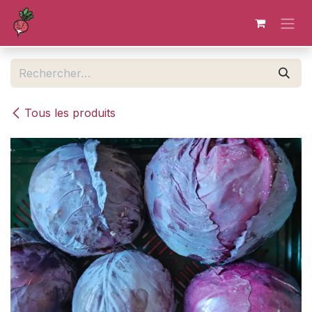
Se rendre au contenu
Tous les produits