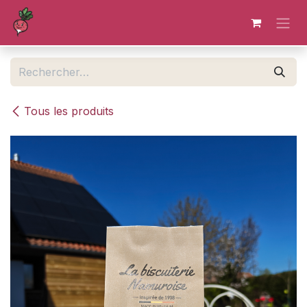
Se rendre au contenu
Tous les produits