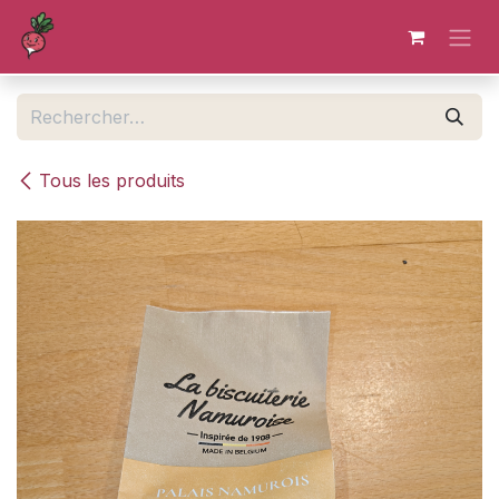
Se rendre au contenu
Tous les produits