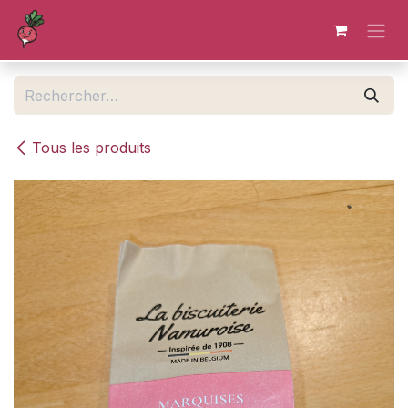
Se rendre au contenu
Tous les produits