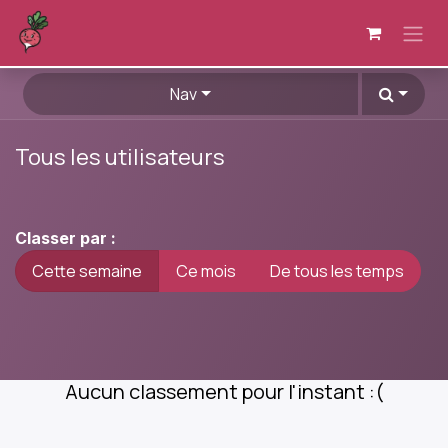
Se rendre au contenu
Nav
Tous les utilisateurs
Classer par :
Cette semaine
Ce mois
De tous les temps
Aucun classement pour l'instant :(