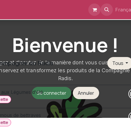
Événements
Documents
A propos
França
Bienvenue !
gez et discutez de la manière dont vous cuisinez, pré
ompagnie du Radis
Tous
nservez et transformez les produits de la Compagnie
Radis.
 aux Légumes d'été
Se connecter
Annuler
ette
mous de bettraves
ette